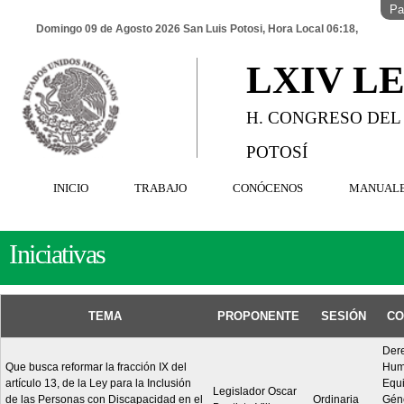
Pa
Domingo 09 de Agosto 2026 San Luis Potosi, Hora Local 06:18,
LXIV L
H. CONGRESO DEL
POTOSÍ
INICIO
TRABAJO
CONÓCENOS
MANUAL
Iniciativas
TEMA
PROPONENTE
SESIÓN
CO
Der
Que busca reformar la fracción IX del
Hum
artículo 13, de la Ley para la Inclusión
Equ
Legislador Oscar
de las Personas con Discapacidad en el
Ordinaria
Géne