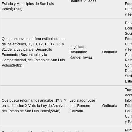
Bautista Villegas
Estado y Municipios de San Luis
Edu
Potosí(3733)
Cult
y Te
Desa
Eco
Soci
Que promueve modificar estipulaciones
Edu
de los artículos, 3º, 10, 12, 13, 17, 23, y
Cult
Legislador
31, de la Ley para el Desarrollo
y Te
Raymundo
Ordinaria
Económico Sustentable, y la
Com
Rangel Tovías
Competitividad, del Estado de San Luis
Refo
Potosí(6483)
Comp
Desa
Sust
Est
Tran
Acce
Que busca reformar los artículos, 1º, y 7º
Legislador José
Info
en su fracción XIV, de la Ley de Archivos
Luis Romero
Ordinaria
Públ
del Estado de San Luis Potosí(5946)
Calzada
Edu
Cult
y Te
Pun