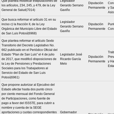
Que plantea modificar estipulaciones de
Legislador
Diputación
Cons
los artículos, 234, 245, y 479, de la Ley
Gerardo Serrano
Permanente
y Sa
General de Salud(7014)
Gaviño
Asis
Que busca reformar el artículo 31 en su
Legislador
inciso c) la fracción II, de la Ley
Diputación
Pun
Gerardo Serrano
Orgánica del Municipio Libre del Estado
Permanente
Cons
Gaviño
de San Luis Potosí(6968)
Que plantea reformar el artículo Sexto
Transitorio del Decreto Legislativo No.
662 publicado en el Periódico Oficial del
Trab
Estado “Plan de San Luis” el 4 de julio
Legislador José
Diputación
Prev
de 2017, que modificó disposiciones de
Ricardo García
Permanente
y Ha
la Ley de Pensiones y Prestaciones
Melo
Est
Sociales para los Trabajadores al
Servicio del Estado de San Luis
Potosí(6961)
Que propone autorizar al Ejecutivo del
Estado afectar hasta dos punto cinco
por ciento mensual del Fondo General
de Participaciones, como fuente de
pago a favor del ISSSTE, para cubrir a
nombre y cuenta de la SEGE
aportaciones y cuotas correspondientes
Gobernador