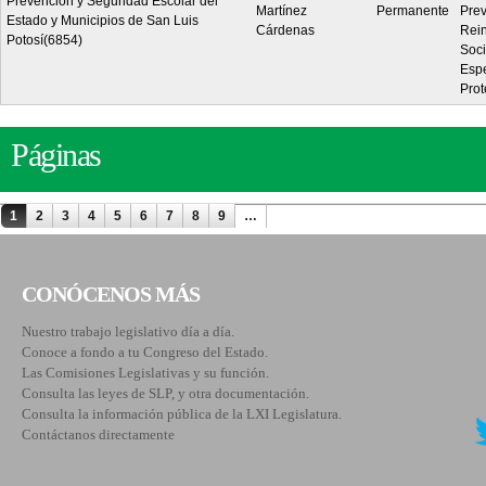
Prevención y Seguridad Escolar del
Martínez
Permanente
Prev
Estado y Municipios de San Luis
Cárdenas
Rein
Potosí(6854)
Soci
Espe
Prot
Páginas
1
2
3
4
5
6
7
8
9
…
CONÓCENOS MÁS
Nuestro trabajo legislativo día a día.
Conoce a fondo a tu Congreso del Estado.
Las Comisiones Legislativas y su función.
Consulta las leyes de SLP, y otra documentación.
Consulta la información pública de la LXI Legislatura.
Contáctanos directamente