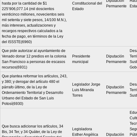
Diputación
Hac
hasta por la cantidad de $1
Constitucional del
Permanente
Est
225’906,077.14 (mil doscientos
Estado
veinticinco millones, novecientos seis
mil setenta y siete pesos, 14/100 M.N.),
más intereses, actualizaciones y
recargos respectivos calculados a la
fecha de pago, en términos de la Ley
del ISSSTE(6960)
Que pide autorizar al ayuntamiento de
Desa
Venado donar 12 predios en la colonia
Presidente
Diputación
Terri
San Francisco a personas de escasos
municipal
Permanente
Sust
recursos(6931)
Gob
Que plantea reformar los artículos, 243,
y 380; y derogar del artículo 480 el
Legislador Jorge
Desa
párrafo último, de la Ley de
Diputación
Luis Miranda
Terri
Ordenamiento Territorial y Desarrollo
Permanente
Torres
Sust
Urbano del Estado de San Luis
Potosí(6930)
Edu
Cult
Tecn
Que busca adicionar los artículos, 34
Legisladora
Seg
Bis, 34 Ter, y 34 Quáter, de la Ley de
Esther Angélica
Diputación
Públ