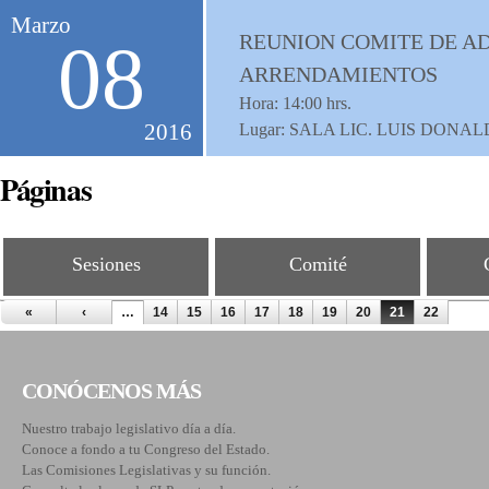
Marzo
REUNION COMITE DE AD
08
ARRENDAMIENTOS
Hora:
14:00
hrs.
2016
Lugar: SALA LIC. LUIS DON
Páginas
Sesiones
Comité
«
‹
…
14
15
16
17
18
19
20
21
22
CONÓCENOS MÁS
Nuestro trabajo legislativo día a día.
Conoce a fondo a tu Congreso del Estado.
Las Comisiones Legislativas y su función.